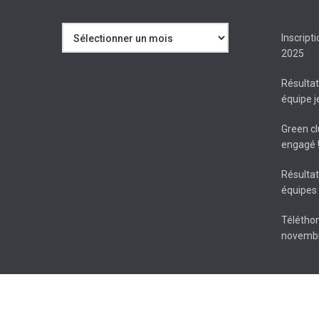
Archives
Inscript
2025
Résulta
équipe 
Green cl
engagé 
Résulta
équipes 
Téléthon
novembr
© 2026 Tennis Club du CHATEL (Combourg - Saint-Pierre-de-