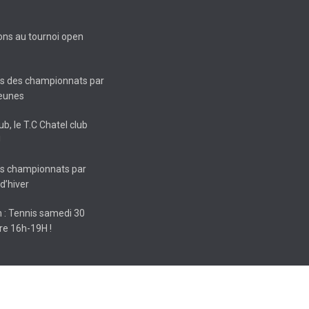
ions au tournoi open
ts des championnats par
jeunes
ub, le T.C Chatel club
!
ts championnats par
d’hiver
 : Tennis samedi 30
e 16h-19H !
Plesguen) - Réalisation
KORNOG WEB