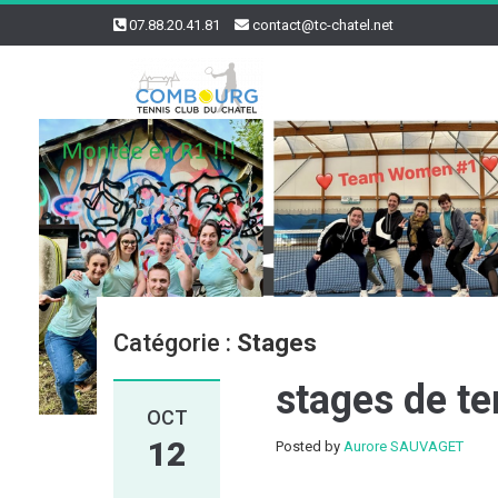
07.88.20.41.81
contact@tc-chatel.net
Catégorie :
Stages
stages de te
OCT
12
Posted by
Aurore SAUVAGET