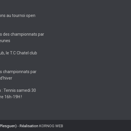
ions au tournoi open
ts des championnats par
jeunes
ub, le T.C Chatel club
!
ts championnats par
d’hiver
 : Tennis samedi 30
e 16h-19H !
Plesguen) - Réalisation
KORNOG WEB