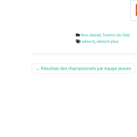
Non classé
,
Tournoi du Club
séniors
,
séniors plus
Post
←
Résultats des championnats par équipe jeunes
navigation