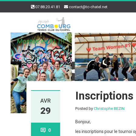
07.88.20.41.81
contact@tc-chatel.net
Inscriptions
AVR
29
Posted by
Christophe BEZIN
Bonjour,
0
les inscriptions pour le tourno