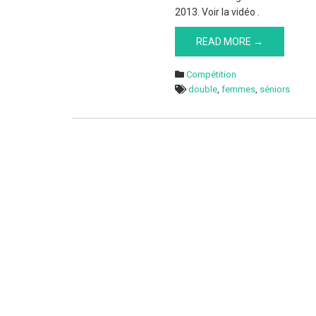
2013. Voir la vidéo .
READ MORE →
Compétition
double
,
femmes
,
séniors