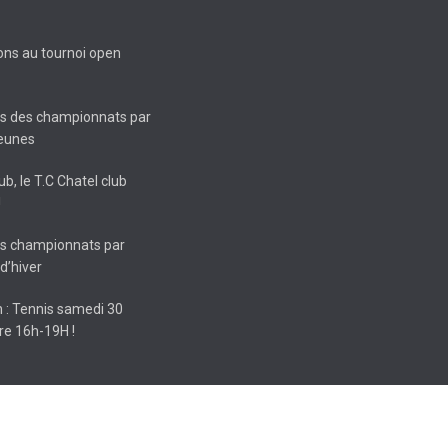
ions au tournoi open
ts des championnats par
jeunes
ub, le T.C Chatel club
!
ts championnats par
d’hiver
 : Tennis samedi 30
e 16h-19H !
Plesguen) - Réalisation
KORNOG WEB