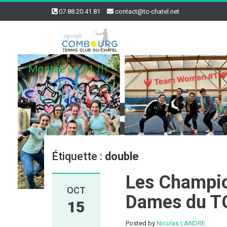
07.88.20.41.81
contact@tc-chatel.net
Étiquette :
double
Les Champio
OCT
Dames du TC 
15
Posted by
Nicolas LANDRE