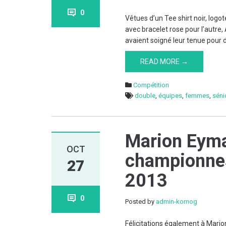
0
Vêtues d’un Tee shirt noir, logo
avec bracelet rose pour l’autre
avaient soigné leur tenue pour d
READ MORE →
Compétition
double
,
équipes
,
femmes
,
séni
Marion Eyma
OCT
championnes
27
2013
0
Posted by
admin-kornog
Félicitations également à Mar