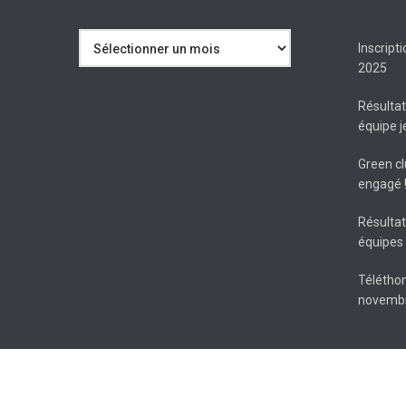
Archives
Inscript
2025
Résulta
équipe 
Green cl
engagé 
Résulta
équipes 
Téléthon
novembr
© 2026 Tennis Club du CHATEL (Combourg - Saint-Pierre-de-