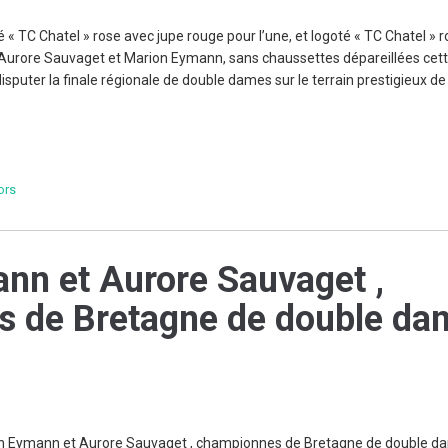
té « TC Chatel » rose avec jupe rouge pour l’une, et logoté « TC Chatel » 
, Aurore Sauvaget et Marion Eymann, sans chaussettes dépareillées cett
isputer la finale régionale de double dames sur le terrain prestigieux de 
ors
nn et Aurore Sauvaget ,
 de Bretagne de double da
ion Eymann et Aurore Sauvaget , championnes de Bretagne de double 