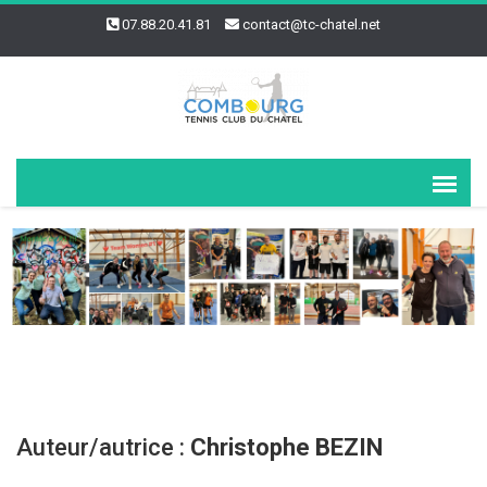
07.88.20.41.81
contact@tc-chatel.net
Auteur/autrice :
Christophe BEZIN