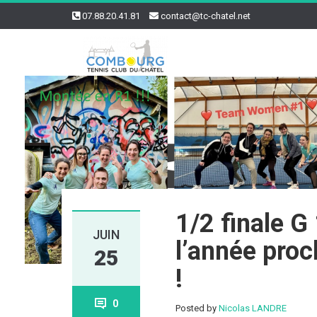
07.88.20.41.81
contact@tc-chatel.net
1/2 finale 
JUIN
l’année proc
25
!
0
Posted by
Nicolas LANDRE