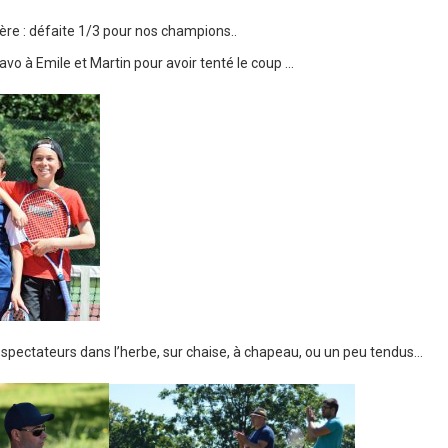
vère : défaite 1/3 pour nos champions..
ravo à Emile et Martin pour avoir tenté le coup …
spectateurs dans l’herbe, sur chaise, à chapeau, ou un peu tendus…