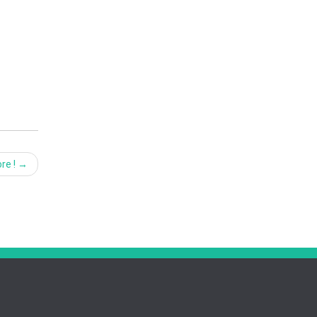
re !
→