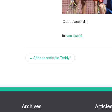
C’est d’accord !
Non classé
Post
←
Séance spéciale Teddy !
navigation
Archives
Article