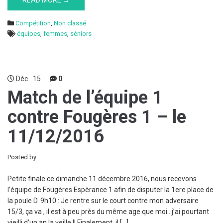
READ MORE →
Compétition
,
Non classé
équipes
,
femmes
,
séniors
Déc
15
0
Match de l’équipe 1
contre Fougères 1 – le
11/12/2016
Posted by
Petite finale ce dimanche 11 décembre 2016, nous recevons
l’équipe de Fougères Espèrance 1 afin de disputer la 1ere place de
la poule D. 9h10 : Je rentre sur le court contre mon adversaire
15/3, ça va , il est à peu près du même age que moi…j’ai pourtant
vieilli d’un an la veille !! Finalement, il […]