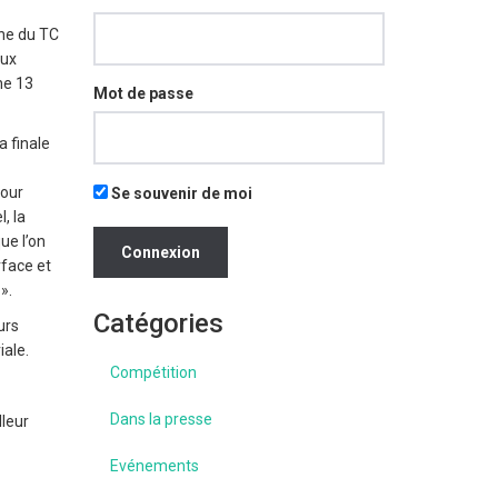
ine du TC
aux
he 13
Mot de passe
a finale
pour
Se souvenir de moi
, la
ue l’on
rface et
».
Catégories
urs
iale.
Compétition
Dans la presse
lleur
Evénements