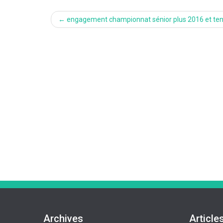
Post
←
engagement championnat sénior plus 2016 et ten
navigation
Archives
Article