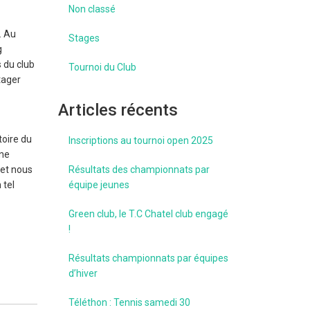
Non classé
. Au
Stages
g
 du club
Tournoi du Club
tager
Articles récents
toire du
Inscriptions au tournoi open 2025
ine
 et nous
Résultats des championnats par
 tel
équipe jeunes
Green club, le T.C Chatel club engagé
!
Résultats championnats par équipes
d’hiver
Téléthon : Tennis samedi 30