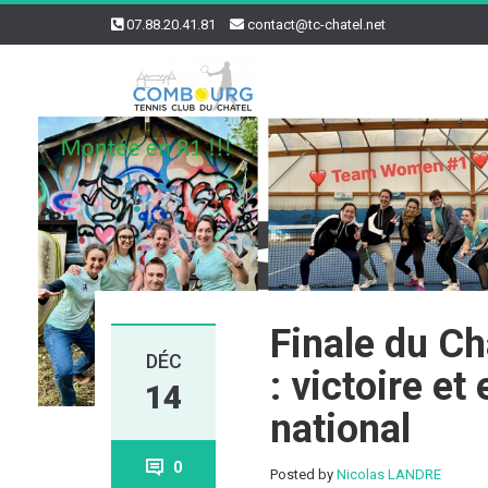
07.88.20.41.81
contact@tc-chatel.net
Finale du C
DÉC
: victoire e
14
national
0
Posted by
Nicolas LANDRE