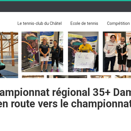
Le tennis-club du Châtel
Ecole de tennis
Compétition
hampionnat régional 35+ Da
t en route vers le championna