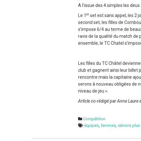
A l’issue des 4 simples les deux 
er
Le 1
set est sans appel, les 2 j
second set, les filles de Combou
s’impose 6/4 au terme de beaux
ravis de la qualité du match de
ensemble, le TC Chatel s’impose
Les filles du TC Châtel devienn
club et gagnent ainsi leur bille
rencontre mais la capitaine ajo
serons à nouveau obligées de no
niveau de jeu ».
Article co-rédigé par Anne Laure 
Compétition
équipes
,
femmes
,
séniors plus