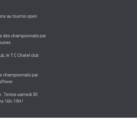
ions au tournoi open
ts des championnats par
jeunes
ub, le T.C Chatel club
!
ts championnats par
d’hiver
 : Tennis samedi 30
e 16h-19H !
Plesguen) - Réalisation
KORNOG WEB