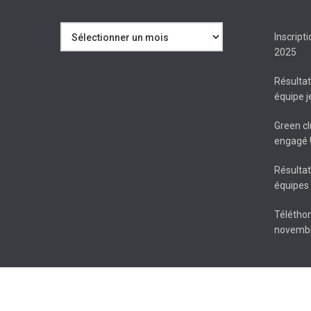
Archives
Inscript
2025
Résulta
équipe 
Green cl
engagé 
Résulta
équipes 
Téléthon
novembr
© 2026 Tennis Club du CHATEL (Combourg - Saint-Pierre-de-