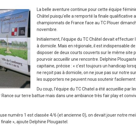
La belle aventure continue pour cette équipe fémin
Châtel puisqu’elle a remporté la finale qualificative 
championnats de France face au TC Plouer dimanc
novembre.
Initialement, l’équipe du TC Châtel devait effectuer l
à domicile. Mais en régionale, il est indispensable de
disposer de deux courts couverts sur le même site 
pourvoir accueillir une rencontre. Delphine Plougastel
capitaine, précise : « c’est toujours un handicap lorsq
ne reçoit pas à domicile, on ne joue pas sur notre su
les supporters ne peuvent nous soutenir facilement 
Du coup, l’équipe du TC Chatel a été accueillie par le
 Rance sur terre battue mais dans une ambiance très fair play et conviv
use numéro 1 est classée 4/6 (et ancienne 0), on devait jouer notre mei
finale », ajoute Delphine Plougastel.