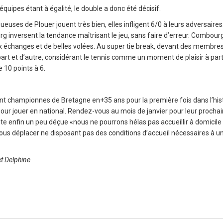
équipes étant à égalité, le double a donc été décisif.
oueuses de Plouer jouent très bien, elles infligent 6/0 à leurs adversaires
rg inversent la tendance maîtrisant le jeu, sans faire d’erreur. Combour
 échanges et de belles volées. Au super tie break, devant des membres
 part et d’autre, considérant le tennis comme un moment de plaisir à par
 10 points à 6.
ent championnes de Bretagne en+35 ans pour la première fois dans l’his
t pour jouer en national. Rendez-vous au mois de janvier pour leur procha
ute enfin un peu déçue «nous ne pourrons hélas pas accueillir à domicile
us déplacer ne disposant pas des conditions d’accueil nécessaires à un
et Delphine