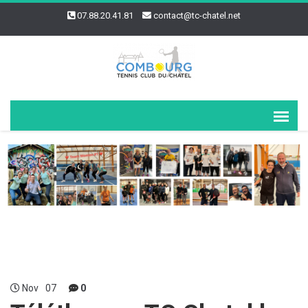
07.88.20.41.81
contact@tc-chatel.net
Nov
07
0